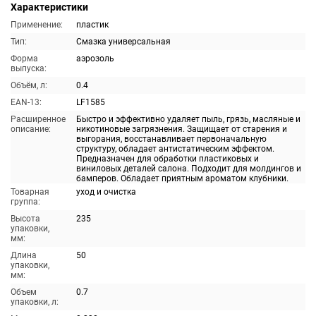
Характеристики
Применение:
пластик
Тип:
Смазка универсальная
Форма
аэрозоль
выпуска:
Объём, л:
0.4
EAN-13:
LF1585
Расширенное
Быстро и эффективно удаляет пыль, грязь, масляные и
описание:
никотиновые загрязнения. Защищает от старения и
выгорания, восстанавливает первоначальную
структуру, обладает антистатическим эффектом.
Предназначен для обработки пластиковых и
виниловых деталей салона. Подходит для молдингов и
бамперов. Обладает приятным ароматом клубники.
Товарная
уход и очистка
группа:
Высота
235
упаковки,
мм:
Длина
50
упаковки,
мм:
Объем
0.7
упаковки, л: