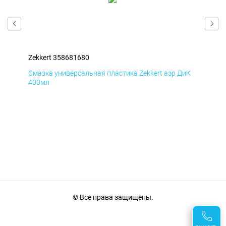
Zekkert 358681680
Zek
мД
Смазка универсальная пластика Zekkert аэр ДиК
Сма
400мл
40
© Все права защищены.