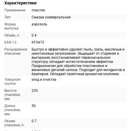
Характеристики
Применение:
пластик
Тип:
Смазка универсальная
Форма
аэрозоль
выпуска:
Объём, л:
0.4
EAN-13:
KF5475
Расширенное
Быстро и эффективно удаляет пыль, грязь, масляные и
описание:
никотиновые загрязнения. Защищает от старения и
выгорания, восстанавливает первоначальную
структуру, обладает антистатическим эффектом.
Предназначен для обработки пластиковых и
виниловых деталей салона. Подходит для молдингов и
бамперов. Обладает приятным ароматом клубники.
Товарная
уход и очистка
группа:
Высота
235
упаковки,
мм:
Длина
50
упаковки,
мм:
Объем
0.7
упаковки, л: