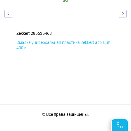
Zekkert 285535468
Zek
мД
Смазка универсальная пластика Zekkert аэр ДиК
Сма
400мл
40
© Все права защищены.