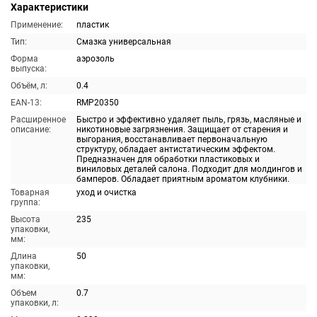
Характеристики
Применение:
пластик
Тип:
Смазка универсальная
Форма
аэрозоль
выпуска:
Объём, л:
0.4
EAN-13:
RMP20350
Расширенное
Быстро и эффективно удаляет пыль, грязь, масляные и
описание:
никотиновые загрязнения. Защищает от старения и
выгорания, восстанавливает первоначальную
структуру, обладает антистатическим эффектом.
Предназначен для обработки пластиковых и
виниловых деталей салона. Подходит для молдингов и
бамперов. Обладает приятным ароматом клубники.
Товарная
уход и очистка
группа:
Высота
235
упаковки,
мм:
Длина
50
упаковки,
мм:
Объем
0.7
упаковки, л: