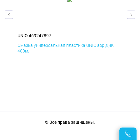
UNIO 469247897
UNI
Смазка универсальная пластика UNIO аэр ДиК
Сма
400мл
40
© Все права защищены.