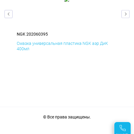
NGK 202060395
NGK
Смазка универсальная пластика NGK аэр ДиК
Сма
400мл
40
© Все права защищены.