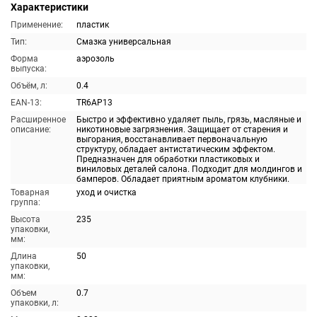
Характеристики
Применение:
пластик
Тип:
Смазка универсальная
Форма
аэрозоль
выпуска:
Объём, л:
0.4
EAN-13:
TR6AP13
Расширенное
Быстро и эффективно удаляет пыль, грязь, масляные и
описание:
никотиновые загрязнения. Защищает от старения и
выгорания, восстанавливает первоначальную
структуру, обладает антистатическим эффектом.
Предназначен для обработки пластиковых и
виниловых деталей салона. Подходит для молдингов и
бамперов. Обладает приятным ароматом клубники.
Товарная
уход и очистка
группа:
Высота
235
упаковки,
мм:
Длина
50
упаковки,
мм:
Объем
0.7
упаковки, л: