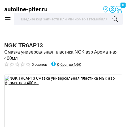
0
autoline-piter.ru
NGK
TR6AP13
Смазка универсальная пластика NGK аэр Ароматная
400мл
О бренде NGK
0 оценок