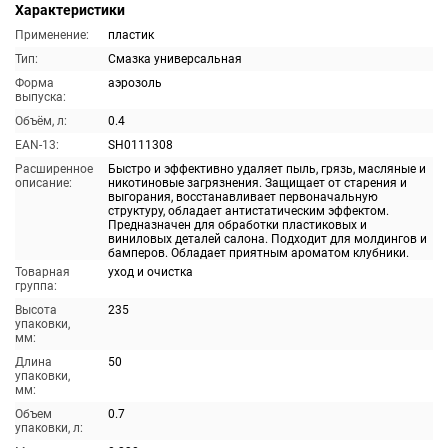
Характеристики
Применение:
пластик
Тип:
Смазка универсальная
Форма
аэрозоль
выпуска:
Объём, л:
0.4
EAN-13:
SH0111308
Расширенное
Быстро и эффективно удаляет пыль, грязь, масляные и
описание:
никотиновые загрязнения. Защищает от старения и
выгорания, восстанавливает первоначальную
структуру, обладает антистатическим эффектом.
Предназначен для обработки пластиковых и
виниловых деталей салона. Подходит для молдингов и
бамперов. Обладает приятным ароматом клубники.
Товарная
уход и очистка
группа:
Высота
235
упаковки,
мм:
Длина
50
упаковки,
мм:
Объем
0.7
упаковки, л: