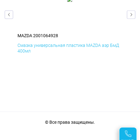
MAZDA 2001064928
MA
Смазка универсальная пластика MAZDA аэр БмД
Сма
400мл
40
© Все права защищены.