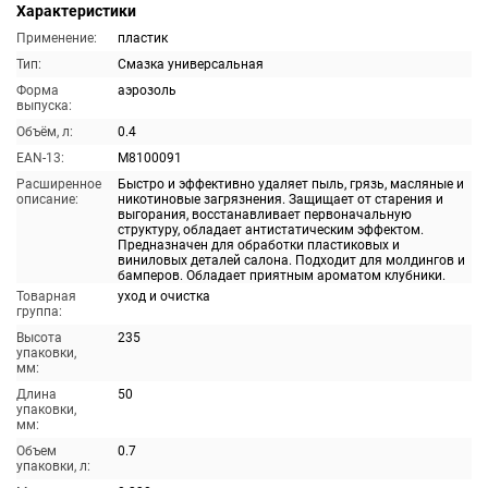
Характеристики
Применение:
пластик
Тип:
Смазка универсальная
Форма
аэрозоль
выпуска:
Объём, л:
0.4
EAN-13:
M8100091
Расширенное
Быстро и эффективно удаляет пыль, грязь, масляные и
описание:
никотиновые загрязнения. Защищает от старения и
выгорания, восстанавливает первоначальную
структуру, обладает антистатическим эффектом.
Предназначен для обработки пластиковых и
виниловых деталей салона. Подходит для молдингов и
бамперов. Обладает приятным ароматом клубники.
Товарная
уход и очистка
группа:
Высота
235
упаковки,
мм:
Длина
50
упаковки,
мм:
Объем
0.7
упаковки, л: