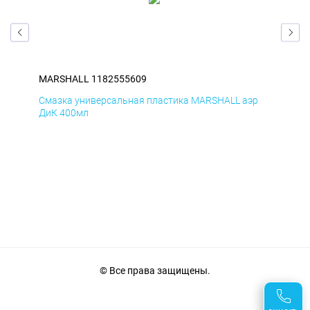
MARSHALL 1182555609
MA
р
Смазка универсальная пластика MARSHALL аэр
Сма
ДиК 400мл
ПхВ
© Все права защищены.