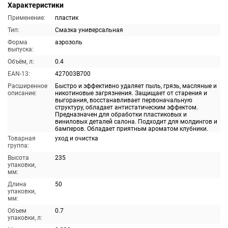
Характеристики
Применение:
пластик
Тип:
Смазка универсальная
Форма
аэрозоль
выпуска:
Объём, л:
0.4
EAN-13:
427003B700
Расширенное
Быстро и эффективно удаляет пыль, грязь, масляные и
описание:
никотиновые загрязнения. Защищает от старения и
выгорания, восстанавливает первоначальную
структуру, обладает антистатическим эффектом.
Предназначен для обработки пластиковых и
виниловых деталей салона. Подходит для молдингов и
бамперов. Обладает приятным ароматом клубники.
Товарная
уход и очистка
группа:
Высота
235
упаковки,
мм:
Длина
50
упаковки,
мм:
Объем
0.7
упаковки, л: