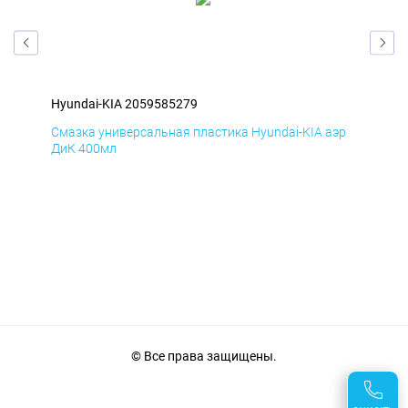
Hyundai-KIA 2059585279
Hyu
эр
Смазка универсальная пластика Hyundai-KIA аэр
Сма
ДиК 400мл
ПхВ
© Все права защищены.