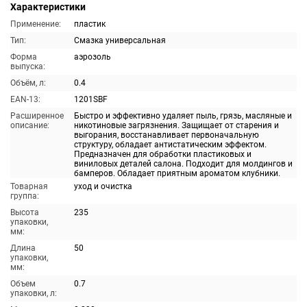
Характеристики
Применение:
пластик
Тип:
Смазка универсальная
Форма
аэрозоль
выпуска:
Объём, л:
0.4
EAN-13:
1201SBF
Расширенное
Быстро и эффективно удаляет пыль, грязь, масляные и
описание:
никотиновые загрязнения. Защищает от старения и
выгорания, восстанавливает первоначальную
структуру, обладает антистатическим эффектом.
Предназначен для обработки пластиковых и
виниловых деталей салона. Подходит для молдингов и
бамперов. Обладает приятным ароматом клубники.
Товарная
уход и очистка
группа:
Высота
235
упаковки,
мм:
Длина
50
упаковки,
мм:
Объем
0.7
упаковки, л: