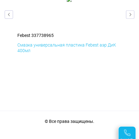
Febest 337738965
Feb
мД
Смазка универсальная пластика Febest аэр ДиК
Сма
400мл
40
© Все права защищены.