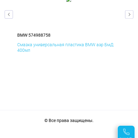
BMW 574988758
BM
Смазка универсальная пластика BMW аэр БмД
Сма
400мл
40
© Все права защищены.